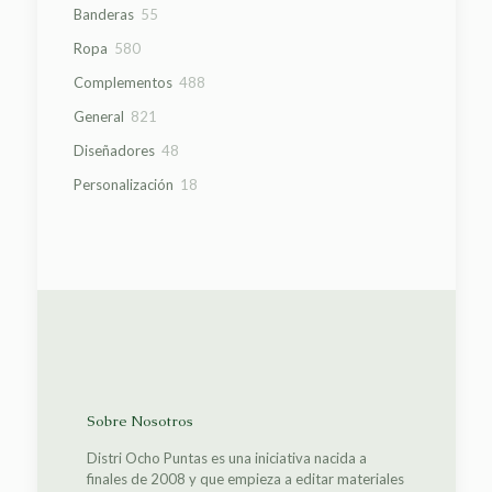
productos
55
Banderas
55
productos
580
Ropa
580
productos
488
Complementos
488
productos
821
General
821
productos
48
Diseñadores
48
productos
18
Personalización
18
productos
Sobre Nosotros
Distri Ocho Puntas es una iniciativa nacida a
finales de 2008 y que empieza a editar materiales