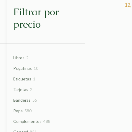
12
Filtrar por
precio
2
Libros
2
productos
10
Pegatinas
10
productos
1
Etiquetas
1
producto
2
Tarjetas
2
productos
55
Banderas
55
productos
580
Ropa
580
productos
488
Complementos
488
productos
821
General
821