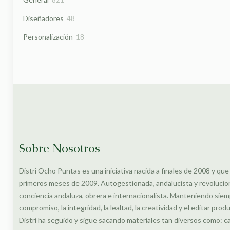
productos
48
Diseñadores
48
productos
18
Personalización
18
productos
Sobre Nosotros
Distri Ocho Puntas es una iniciativa nacida a finales de 2008 y que
primeros meses de 2009. Autogestionada, andalucista y revolucionar
conciencia andaluza, obrera e internacionalista. Manteniendo siem
compromiso, la integridad, la lealtad, la creatividad y el editar prod
Distri ha seguido y sigue sacando materiales tan diversos como: c