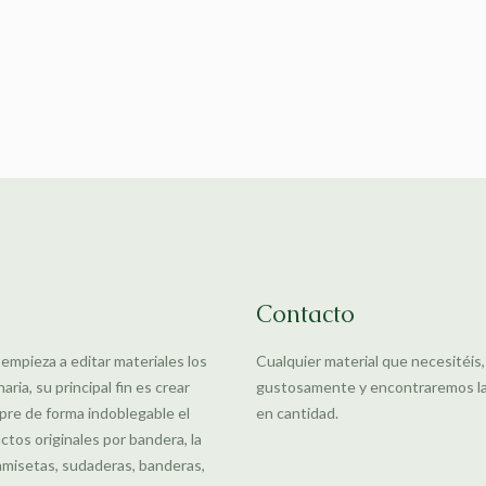
Contacto
 empieza a editar materiales los
Cualquier material que necesitéis
ia, su principal fin es crear
gustosamente y encontraremos la m
pre de forma indoblegable el
en cantidad.
uctos originales por bandera, la
amisetas, sudaderas, banderas,