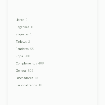
2
Libros
2
productos
10
Pegatinas
10
productos
1
Etiquetas
1
producto
2
Tarjetas
2
productos
55
Banderas
55
productos
580
Ropa
580
productos
488
Complementos
488
productos
821
General
821
productos
48
Diseñadores
48
productos
18
Personalización
18
productos