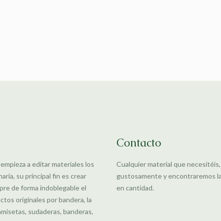
Contacto
 empieza a editar materiales los
Cualquier material que necesitéis
ia, su principal fin es crear
gustosamente y encontraremos la m
pre de forma indoblegable el
en cantidad.
uctos originales por bandera, la
amisetas, sudaderas, banderas,