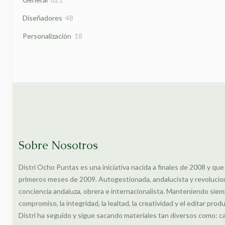
productos
48
Diseñadores
48
productos
18
Personalización
18
productos
Sobre Nosotros
Distri Ocho Puntas es una iniciativa nacida a finales de 2008 y que
primeros meses de 2009. Autogestionada, andalucista y revolucionar
conciencia andaluza, obrera e internacionalista. Manteniendo siem
compromiso, la integridad, la lealtad, la creatividad y el editar prod
Distri ha seguido y sigue sacando materiales tan diversos como: c