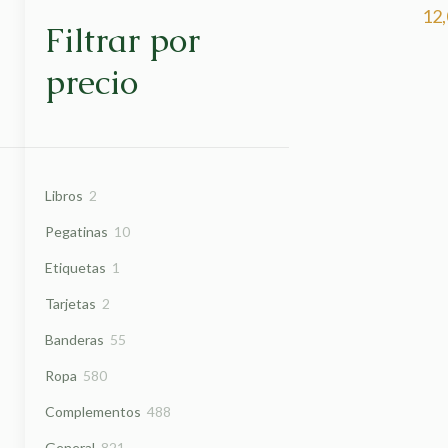
12
Filtrar por
precio
2
Libros
2
productos
10
Pegatinas
10
productos
1
Etiquetas
1
producto
2
Tarjetas
2
productos
55
Banderas
55
productos
580
Ropa
580
productos
488
Complementos
488
productos
821
General
821