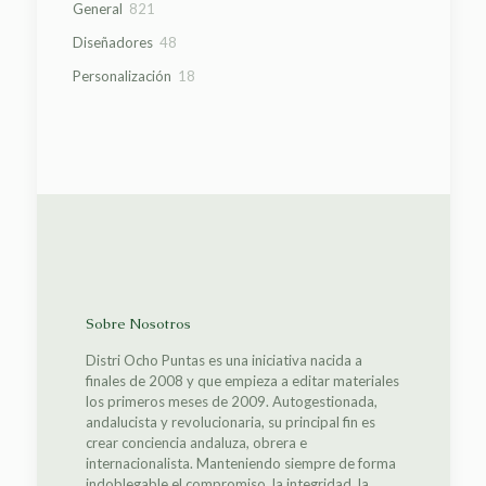
821
General
821
productos
48
Diseñadores
48
productos
18
Personalización
18
productos
Sobre Nosotros
Distri Ocho Puntas es una iniciativa nacida a
finales de 2008 y que empieza a editar materiales
los primeros meses de 2009. Autogestionada,
andalucista y revolucionaria, su principal fin es
crear conciencia andaluza, obrera e
internacionalista. Manteniendo siempre de forma
indoblegable el compromiso, la integridad, la