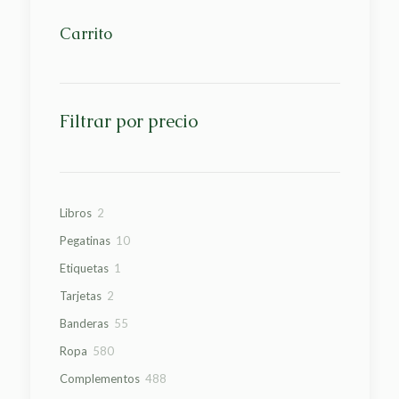
Carrito
Filtrar por precio
2
Libros
2
productos
10
Pegatinas
10
productos
1
Etiquetas
1
producto
2
Tarjetas
2
productos
55
Banderas
55
productos
580
Ropa
580
productos
488
Complementos
488
productos