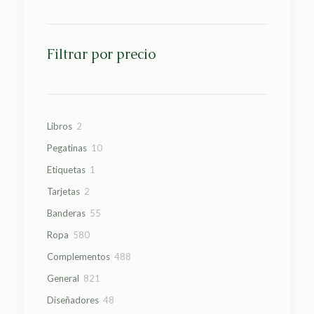
Filtrar por precio
2
Libros
2
productos
10
Pegatinas
10
productos
1
Etiquetas
1
producto
2
Tarjetas
2
productos
55
Banderas
55
productos
580
Ropa
580
productos
488
Complementos
488
productos
821
General
821
productos
48
Diseñadores
48
productos