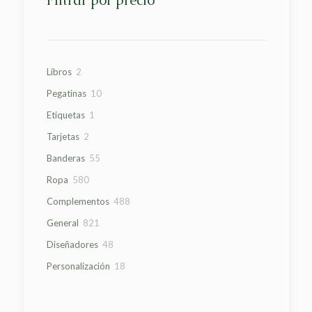
Filtrar por precio
2
Libros
2
productos
10
Pegatinas
10
productos
1
Etiquetas
1
producto
2
Tarjetas
2
productos
55
Banderas
55
productos
580
Ropa
580
productos
488
Complementos
488
productos
821
General
821
productos
48
Diseñadores
48
productos
18
Personalización
18
productos