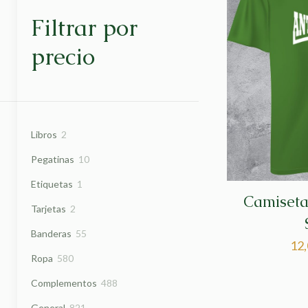
Filtrar por
precio
2
Libros
2
productos
10
Pegatinas
10
productos
1
Etiquetas
1
Camiseta
producto
2
Tarjetas
2
productos
55
Banderas
55
12
productos
580
Ropa
580
productos
488
Complementos
488
productos
821
General
821