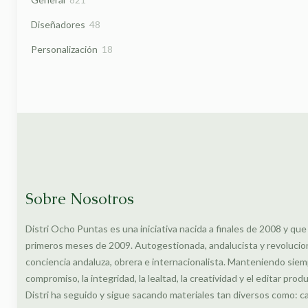
productos
48
Diseñadores
48
productos
18
Personalización
18
productos
Sobre Nosotros
Distri Ocho Puntas es una iniciativa nacida a finales de 2008 y que
primeros meses de 2009. Autogestionada, andalucista y revolucionar
conciencia andaluza, obrera e internacionalista. Manteniendo siem
compromiso, la integridad, la lealtad, la creatividad y el editar prod
Distri ha seguido y sigue sacando materiales tan diversos como: c