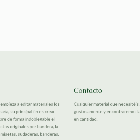
Contacto
 empieza a editar materiales los
Cualquier material que necesitéis
ia, su principal fin es crear
gustosamente y encontraremos la m
pre de forma indoblegable el
en cantidad.
uctos originales por bandera, la
amisetas, sudaderas, banderas,