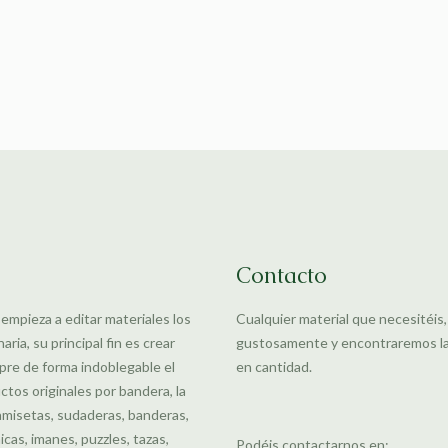
Contacto
 empieza a editar materiales los
Cualquier material que necesitéis
ia, su principal fin es crear
gustosamente y encontraremos la m
pre de forma indoblegable el
en cantidad.
uctos originales por bandera, la
amisetas, sudaderas, banderas,
cas, imanes, puzzles, tazas,
Podéis contactarnos en: