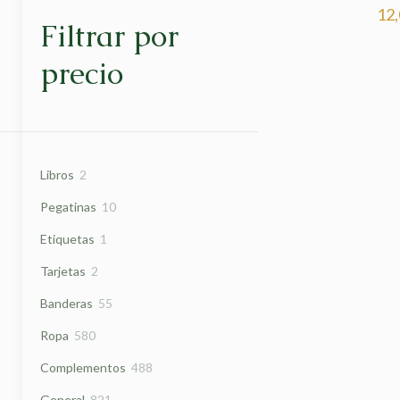
12
Filtrar por
precio
2
Libros
2
productos
10
Pegatinas
10
productos
1
Etiquetas
1
producto
2
Tarjetas
2
productos
55
Banderas
55
productos
580
Ropa
580
productos
488
Complementos
488
productos
821
General
821