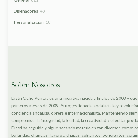
productos
48
Diseñadores
48
productos
18
Personalización
18
productos
Sobre Nosotros
Distri Ocho Puntas es una iniciativa nacida a finales de 2008 y que
primeros meses de 2009. Autogestionada, andalucista y revolucionar
conciencia andaluza, obrera e internacionalista. Manteniendo siem
compromiso, la integridad, la lealtad, la creatividad y el editar prod
Distri ha seguido y sigue sacando materiales tan diversos como: c
bufandas, chanclas, llaveros, chapas, colgantes, pendientes, cerámi