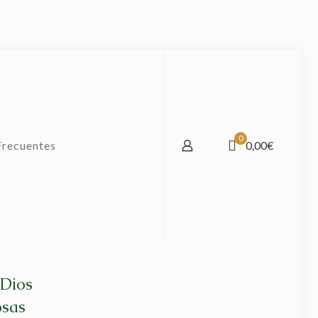
0
Frecuentes
0,00€
Dios
osas