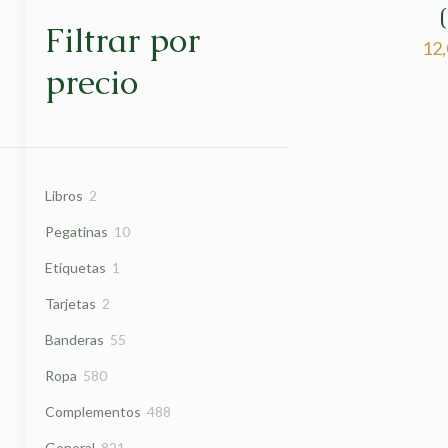
Filtrar por
12
precio
2
Libros
2
productos
10
Pegatinas
10
productos
1
Etiquetas
1
producto
2
Tarjetas
2
productos
55
Banderas
55
productos
580
Ropa
580
productos
488
Complementos
488
productos
821
General
821