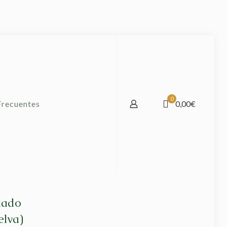
0
Frecuentes
0,00€
lado
elva)