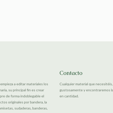
Contacto
 empieza a editar materiales los
Cualquier material que necesitéis
ia, su principal fin es crear
gustosamente y encontraremos la m
pre de forma indoblegable el
en cantidad.
uctos originales por bandera, la
amisetas, sudaderas, banderas,