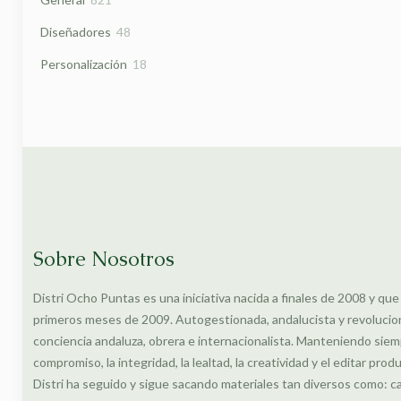
productos
48
Diseñadores
48
productos
18
Personalización
18
productos
Sobre Nosotros
Distri Ocho Puntas es una iniciativa nacida a finales de 2008 y que
primeros meses de 2009. Autogestionada, andalucista y revolucionar
conciencia andaluza, obrera e internacionalista. Manteniendo siem
compromiso, la integridad, la lealtad, la creatividad y el editar prod
Distri ha seguido y sigue sacando materiales tan diversos como: c