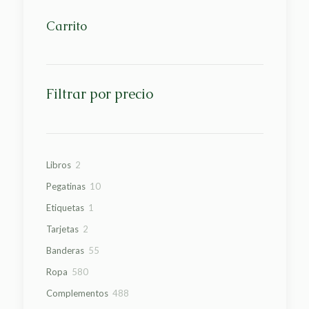
Carrito
Filtrar por precio
2
Libros
2
productos
10
Pegatinas
10
productos
1
Etiquetas
1
producto
2
Tarjetas
2
productos
55
Banderas
55
productos
580
Ropa
580
productos
488
Complementos
488
productos