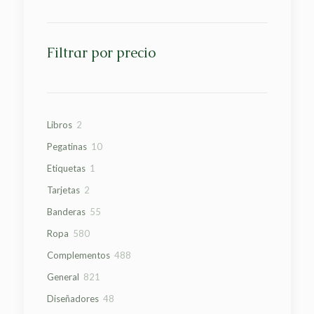
Filtrar por precio
2
Libros
2
productos
10
Pegatinas
10
productos
1
Etiquetas
1
producto
2
Tarjetas
2
productos
55
Banderas
55
productos
580
Ropa
580
productos
488
Complementos
488
productos
821
General
821
productos
48
Diseñadores
48
productos