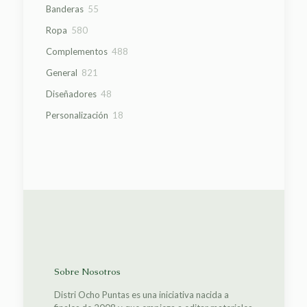
productos
55
Banderas
55
productos
580
Ropa
580
productos
488
Complementos
488
productos
821
General
821
productos
48
Diseñadores
48
productos
18
Personalización
18
productos
Sobre Nosotros
Distri Ocho Puntas es una iniciativa nacida a