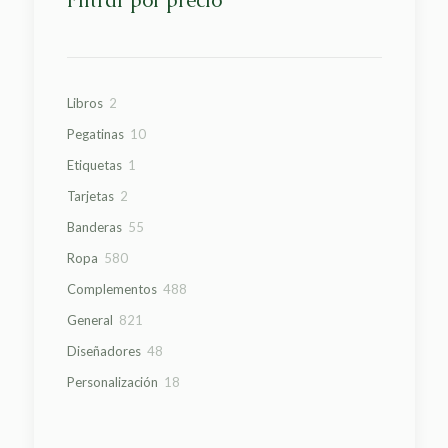
Filtrar por precio
2
Libros
2
productos
10
Pegatinas
10
productos
1
Etiquetas
1
producto
2
Tarjetas
2
productos
55
Banderas
55
productos
580
Ropa
580
productos
488
Complementos
488
productos
821
General
821
productos
48
Diseñadores
48
productos
18
Personalización
18
productos