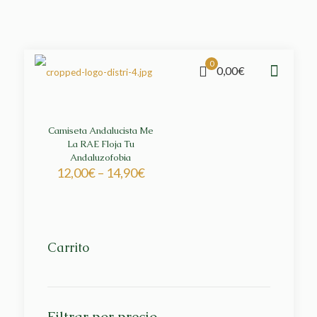
0
0,00€
Camiseta Andalucista Me
La RAE Floja Tu
Andaluzofobia
12,00
€
–
14,90
€
Carrito