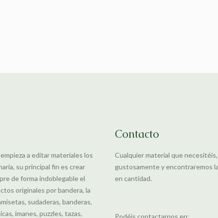
Contacto
 empieza a editar materiales los
Cualquier material que necesitéis
ia, su principal fin es crear
gustosamente y encontraremos la m
pre de forma indoblegable el
en cantidad.
uctos originales por bandera, la
amisetas, sudaderas, banderas,
cas, imanes, puzzles, tazas,
Podéis contactarnos en: