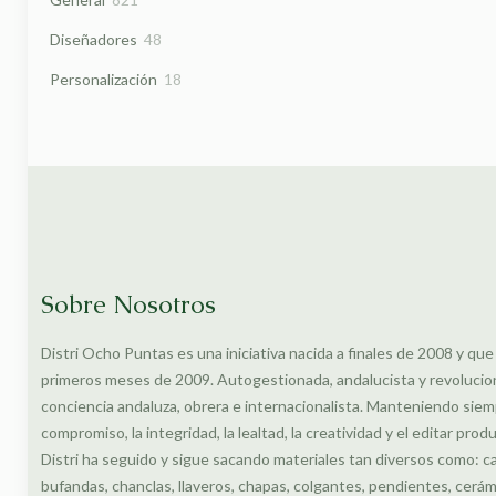
productos
48
Diseñadores
48
productos
18
Personalización
18
productos
Sobre Nosotros
Distri Ocho Puntas es una iniciativa nacida a finales de 2008 y que
primeros meses de 2009. Autogestionada, andalucista y revolucionar
conciencia andaluza, obrera e internacionalista. Manteniendo siem
compromiso, la integridad, la lealtad, la creatividad y el editar prod
Distri ha seguido y sigue sacando materiales tan diversos como: c
bufandas, chanclas, llaveros, chapas, colgantes, pendientes, cerámi