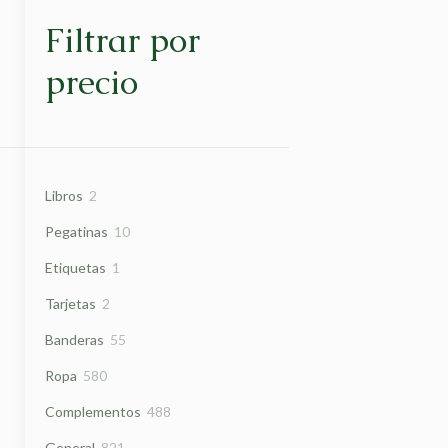
Filtrar por
precio
2
Libros
2
productos
10
Pegatinas
10
productos
1
Etiquetas
1
producto
2
Tarjetas
2
productos
55
Banderas
55
productos
580
Ropa
580
productos
488
Complementos
488
productos
821
General
821