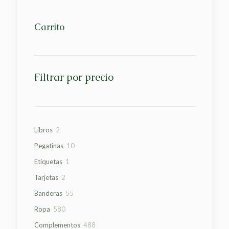
Carrito
Filtrar por precio
2
Libros
2
productos
10
Pegatinas
10
productos
1
Etiquetas
1
producto
2
Tarjetas
2
productos
55
Banderas
55
productos
580
Ropa
580
productos
488
Complementos
488