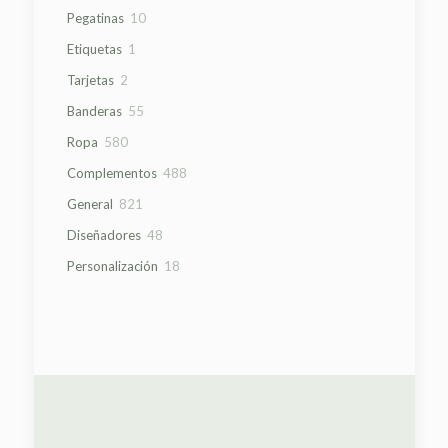
productos
10
Pegatinas
10
productos
1
Etiquetas
1
producto
2
Tarjetas
2
productos
55
Banderas
55
productos
580
Ropa
580
productos
488
Complementos
488
productos
821
General
821
productos
48
Diseñadores
48
productos
18
Personalización
18
productos