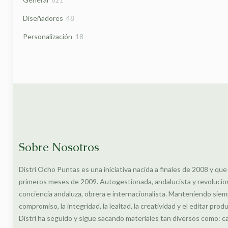
productos
48
Diseñadores
48
productos
18
Personalización
18
productos
Sobre Nosotros
Distri Ocho Puntas es una iniciativa nacida a finales de 2008 y que
primeros meses de 2009. Autogestionada, andalucista y revolucionar
conciencia andaluza, obrera e internacionalista. Manteniendo siem
compromiso, la integridad, la lealtad, la creatividad y el editar prod
Distri ha seguido y sigue sacando materiales tan diversos como: c