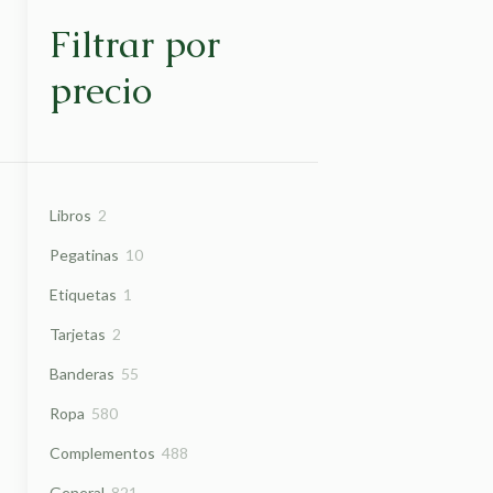
Filtrar por
precio
2
Libros
2
productos
10
Pegatinas
10
productos
1
Etiquetas
1
producto
2
Tarjetas
2
productos
55
Banderas
55
productos
580
Ropa
580
productos
488
Complementos
488
productos
821
General
821