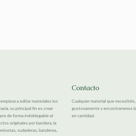
Contacto
 empieza a editar materiales los
Cualquier material que necesitéis
ia, su principal fin es crear
gustosamente y encontraremos la m
pre de forma indoblegable el
en cantidad.
uctos originales por bandera, la
amisetas, sudaderas, banderas,