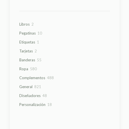
2
Libros
2
productos
10
Pegatinas
10
productos
1
Etiquetas
1
producto
2
Tarjetas
2
productos
55
Banderas
55
productos
580
Ropa
580
productos
488
Complementos
488
productos
821
General
821
productos
48
Diseñadores
48
productos
18
Personalización
18
productos