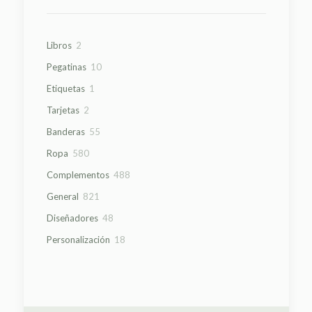
2
Libros
2
productos
10
Pegatinas
10
productos
1
Etiquetas
1
producto
2
Tarjetas
2
productos
55
Banderas
55
productos
580
Ropa
580
productos
488
Complementos
488
productos
821
General
821
productos
48
Diseñadores
48
productos
18
Personalización
18
productos