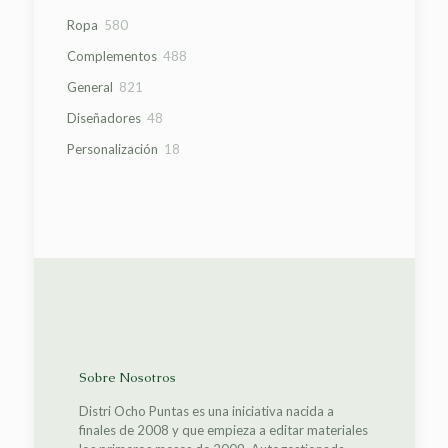
productos
580
Ropa
580
productos
488
Complementos
488
productos
821
General
821
productos
48
Diseñadores
48
productos
18
Personalización
18
productos
Sobre Nosotros
Distri Ocho Puntas es una iniciativa nacida a
finales de 2008 y que empieza a editar materiales