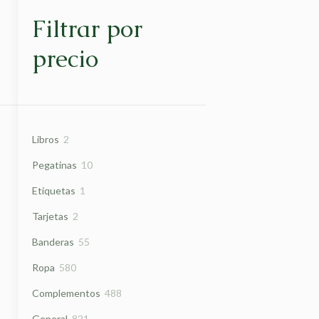
Filtrar por
precio
2
Libros
2
productos
10
Pegatinas
10
productos
1
Etiquetas
1
producto
2
Tarjetas
2
productos
55
Banderas
55
productos
580
Ropa
580
productos
488
Complementos
488
productos
821
General
821