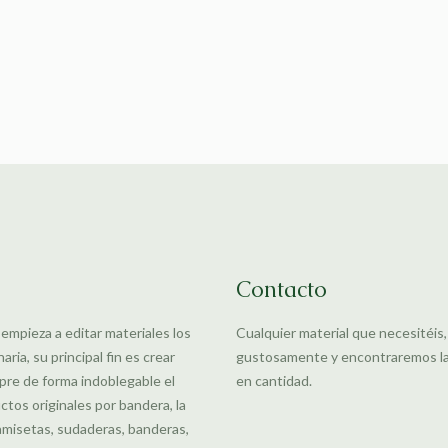
Contacto
 empieza a editar materiales los
Cualquier material que necesitéis
ia, su principal fin es crear
gustosamente y encontraremos la m
pre de forma indoblegable el
en cantidad.
uctos originales por bandera, la
amisetas, sudaderas, banderas,