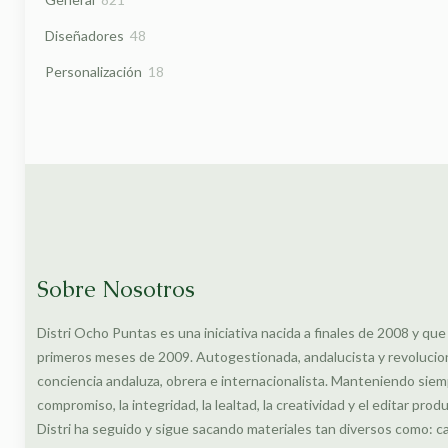
productos
48
Diseñadores
48
productos
18
Personalización
18
productos
Sobre Nosotros
Distri Ocho Puntas es una iniciativa nacida a finales de 2008 y que
primeros meses de 2009. Autogestionada, andalucista y revolucionar
conciencia andaluza, obrera e internacionalista. Manteniendo siem
compromiso, la integridad, la lealtad, la creatividad y el editar prod
Distri ha seguido y sigue sacando materiales tan diversos como: c