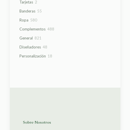
2
Tarjetas
2
productos
55
Banderas
55
productos
580
Ropa
580
productos
488
Complementos
488
productos
821
General
821
productos
48
Diseñadores
48
productos
18
Personalización
18
productos
Sobre Nosotros