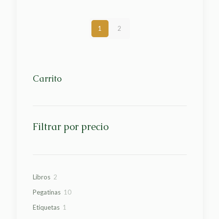
1
2
Carrito
Filtrar por precio
2
Libros
2
productos
10
Pegatinas
10
productos
1
Etiquetas
1
producto