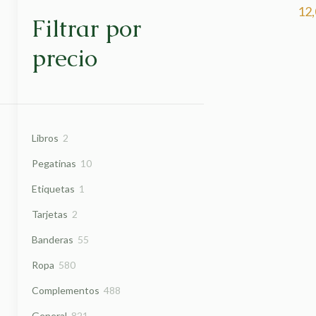
12
Filtrar por
precio
2
Libros
2
productos
10
Pegatinas
10
productos
1
Etiquetas
1
producto
2
Tarjetas
2
productos
55
Banderas
55
productos
580
Ropa
580
productos
488
Complementos
488
productos
821
General
821