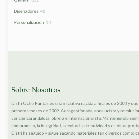
productos
48
Diseñadores
48
productos
18
Personalización
18
productos
Sobre Nosotros
Distri Ocho Puntas es una iniciativa nacida a finales de 2008 y que
primeros meses de 2009. Autogestionada, andalucista y revolucionar
conciencia andaluza, obrera e internacionalista. Manteniendo siem
compromiso, la integridad, la lealtad, la creatividad y el editar prod
Distri ha seguido y sigue sacando materiales tan diversos como: c