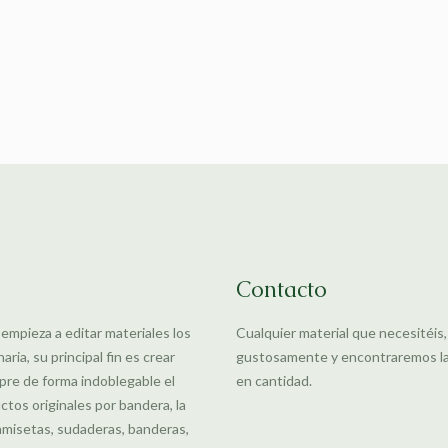
Contacto
 empieza a editar materiales los
Cualquier material que necesitéis
ia, su principal fin es crear
gustosamente y encontraremos la m
pre de forma indoblegable el
en cantidad.
uctos originales por bandera, la
amisetas, sudaderas, banderas,