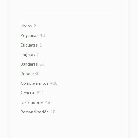
2
Libros
2
productos
10
Pegatinas
10
productos
1
Etiquetas
1
producto
2
Tarjetas
2
productos
55
Banderas
55
productos
580
Ropa
580
productos
488
Complementos
488
productos
821
General
821
productos
48
Diseñadores
48
productos
18
Personalización
18
productos