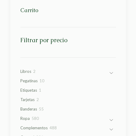
Carrito
Filtrar por precio
2
Libros
2
productos
10
Pegatinas
10
productos
1
Etiquetas
1
producto
2
Tarjetas
2
productos
55
Banderas
55
productos
580
Ropa
580
productos
488
Complementos
488
productos