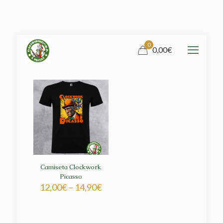
0
0,00€
Camiseta Clockwork
Picasso
12,00
€
–
14,90
€