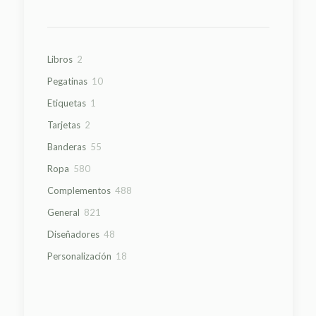
2
Libros
2
productos
10
Pegatinas
10
productos
1
Etiquetas
1
producto
2
Tarjetas
2
productos
55
Banderas
55
productos
580
Ropa
580
productos
488
Complementos
488
productos
821
General
821
productos
48
Diseñadores
48
productos
18
Personalización
18
productos