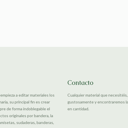
Contacto
 empieza a editar materiales los
Cualquier material que necesitéis
ia, su principal fin es crear
gustosamente y encontraremos la m
pre de forma indoblegable el
en cantidad.
uctos originales por bandera, la
amisetas, sudaderas, banderas,