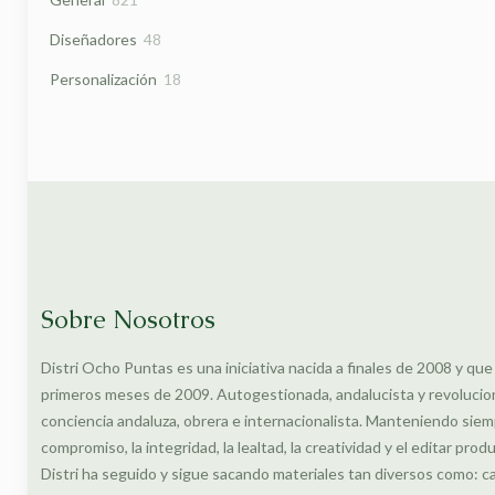
productos
48
Diseñadores
48
productos
18
Personalización
18
productos
Sobre Nosotros
Distri Ocho Puntas es una iniciativa nacida a finales de 2008 y que
primeros meses de 2009. Autogestionada, andalucista y revolucionar
conciencia andaluza, obrera e internacionalista. Manteniendo siem
compromiso, la integridad, la lealtad, la creatividad y el editar prod
Distri ha seguido y sigue sacando materiales tan diversos como: c