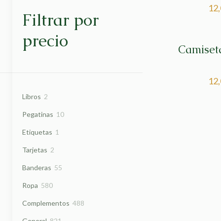
12
Filtrar por
precio
Camiset
12
2
Libros
2
productos
10
Pegatinas
10
productos
1
Etiquetas
1
producto
2
Tarjetas
2
productos
55
Banderas
55
productos
580
Ropa
580
productos
488
Complementos
488
productos
821
General
821