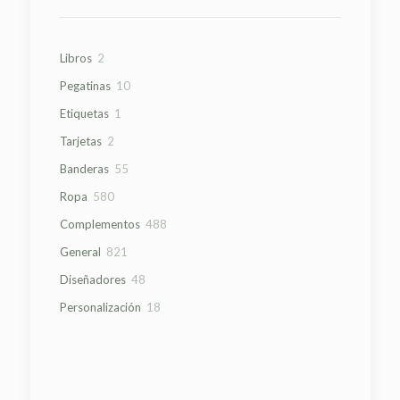
2
Libros
2
productos
10
Pegatinas
10
productos
1
Etiquetas
1
producto
2
Tarjetas
2
productos
55
Banderas
55
productos
580
Ropa
580
productos
488
Complementos
488
productos
821
General
821
productos
48
Diseñadores
48
productos
18
Personalización
18
productos