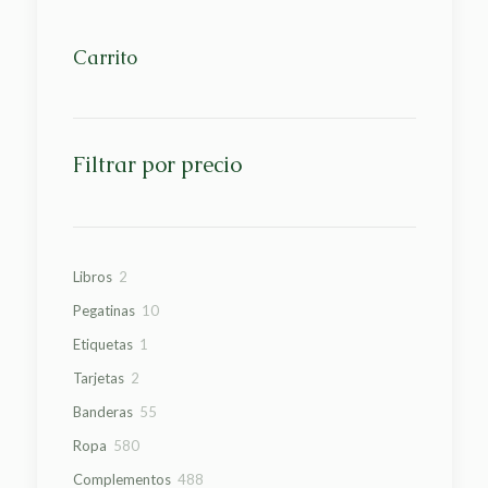
Carrito
Filtrar por precio
2
Libros
2
productos
10
Pegatinas
10
productos
1
Etiquetas
1
producto
2
Tarjetas
2
productos
55
Banderas
55
productos
580
Ropa
580
productos
488
Complementos
488