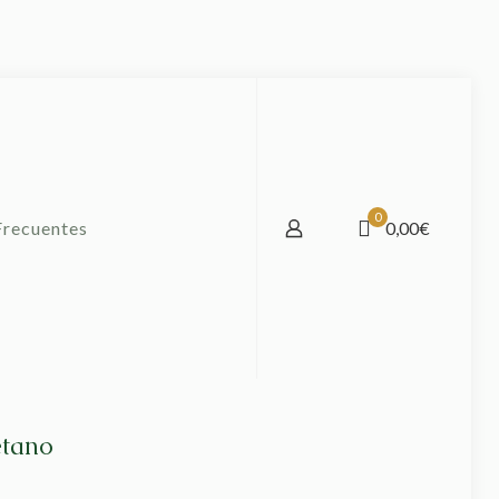
0
Frecuentes
0,00€
etano