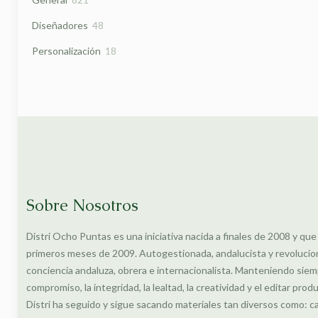
productos
48
Diseñadores
48
productos
18
Personalización
18
productos
Sobre Nosotros
Distri Ocho Puntas es una iniciativa nacida a finales de 2008 y que
primeros meses de 2009. Autogestionada, andalucista y revolucionar
conciencia andaluza, obrera e internacionalista. Manteniendo siem
compromiso, la integridad, la lealtad, la creatividad y el editar prod
Distri ha seguido y sigue sacando materiales tan diversos como: c