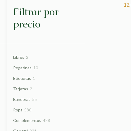
12
Filtrar por
precio
2
Libros
2
productos
10
Pegatinas
10
productos
1
Etiquetas
1
producto
2
Tarjetas
2
productos
55
Banderas
55
productos
580
Ropa
580
productos
488
Complementos
488
productos
821
General
821