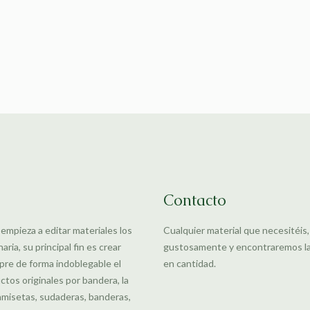
Contacto
 empieza a editar materiales los
Cualquier material que necesitéis
ia, su principal fin es crear
gustosamente y encontraremos la m
pre de forma indoblegable el
en cantidad.
uctos originales por bandera, la
amisetas, sudaderas, banderas,