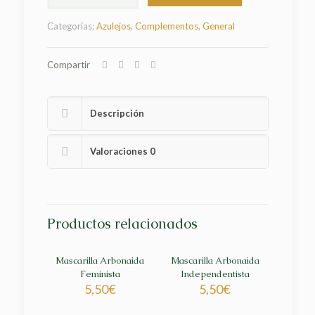
Verdes
15x15
Categorías:
Azulejos
,
Complementos
,
General
cm
cantidad
Compartir
Descripción
Valoraciones
0
Productos relacionados
Mascarilla Arbonaida
Mascarilla Arbonaida
Feminista
Independentista
5,50
€
5,50
€