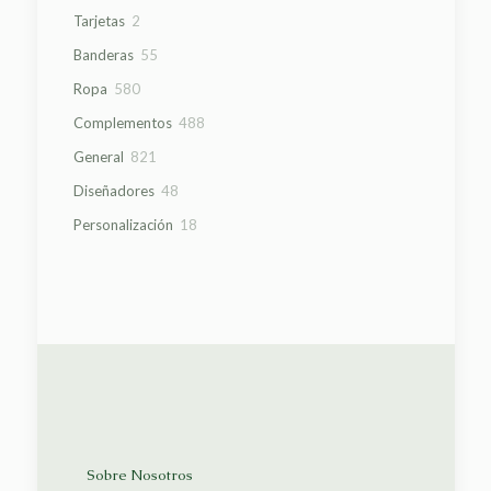
producto
2
Tarjetas
2
productos
55
Banderas
55
productos
580
Ropa
580
productos
488
Complementos
488
productos
821
General
821
productos
48
Diseñadores
48
productos
18
Personalización
18
productos
Sobre Nosotros