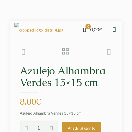
0
0,00€
Azulejo Alhambra
Verdes 15×15 cm
8,00
€
Azulejo Alhambra Verdes 15×15 cm
Azulejo
Añadir al carrito
Alhambra