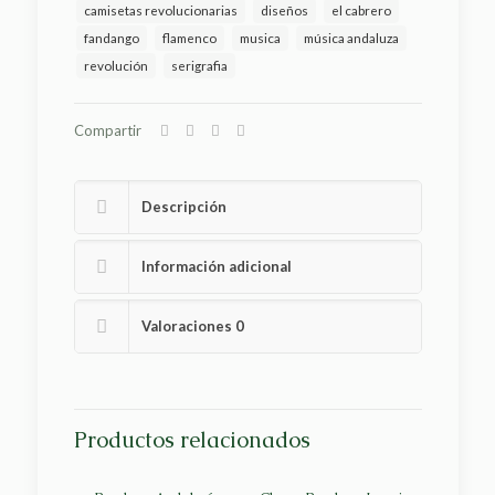
camisetas revolucionarias
diseños
el cabrero
fandango
flamenco
musica
música andaluza
revolución
serigrafia
Compartir
Descripción
Información adicional
Valoraciones
0
Productos relacionados
Sold
out