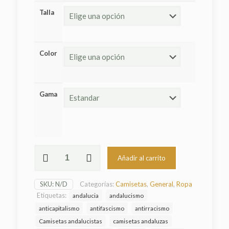
Talla
Color
Gama
Camiseta
Añadir al carrito
El
Cabrero
"Mi
SKU:
N/D
Categorías:
Camisetas
,
General
,
Ropa
Patria
Etiquetas:
andalucia
andalucismo
Es
La
anticapitalismo
antifascismo
antirracismo
Libertad"
Camisetas andalucistas
camisetas andaluzas
cantidad