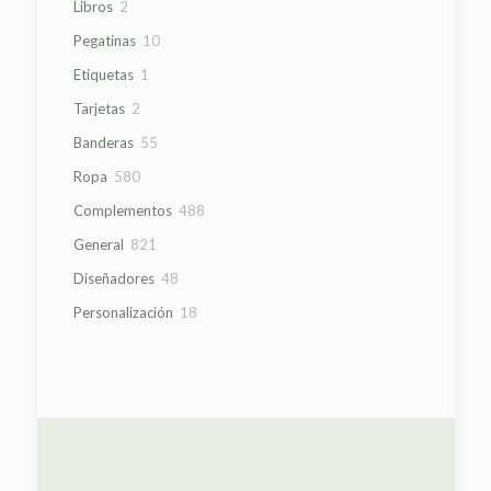
2
Libros
2
productos
10
Pegatinas
10
productos
1
Etiquetas
1
producto
2
Tarjetas
2
productos
55
Banderas
55
productos
580
Ropa
580
productos
488
Complementos
488
productos
821
General
821
productos
48
Diseñadores
48
productos
18
Personalización
18
productos