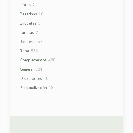
2
Libros
2
productos
10
Pegatinas
10
productos
1
Etiquetas
1
producto
2
Tarjetas
2
productos
55
Banderas
55
productos
580
Ropa
580
productos
488
Complementos
488
productos
821
General
821
productos
48
Diseñadores
48
productos
18
Personalización
18
productos