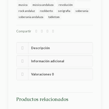
musica
música andaluza
revolución
rock andaluz
rockberto
serigrafia
soberania
soberania andaluza
tabletom
Compartir
Descripción
Información adicional
Valoraciones
0
Productos relacionados