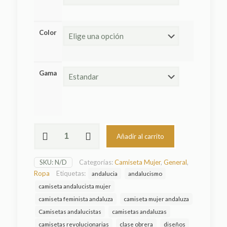
Color
Gama
Camiseta
Añadir al carrito
Mujer
Tabletom
Grupo
SKU:
N/D
Categorías:
Camiseta Mujer
,
General
,
cantidad
Ropa
Etiquetas:
andalucia
andalucismo
camiseta andalucista mujer
camiseta feminista andaluza
camiseta mujer andaluza
Camisetas andalucistas
camisetas andaluzas
camisetas revolucionarias
clase obrera
diseños