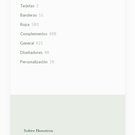
producto
2
Tarjetas
2
productos
55
Banderas
55
productos
580
Ropa
580
productos
488
Complementos
488
productos
821
General
821
productos
48
Diseñadores
48
productos
18
Personalización
18
productos
Sobre Nosotros