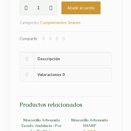
Imán
Añadir al carrito
Rectangular
Acción
Antifascista
Categorías:
Complementos
,
Imanes
Arbonaida
cantidad
Compartir
Descripción
Valoraciones
0
Productos relacionados
Mascarilla Arbonaida
Mascarilla Arbonaida
Escudo Andalucía «Por
SHARP