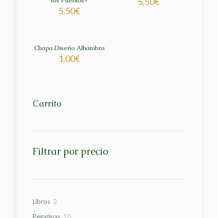
los Pueblos»
5,50
€
5,50
€
Chapa Diseño Alhambra
1,00
€
Carrito
Filtrar por precio
2
Libros
2
productos
10
Pegatinas
10