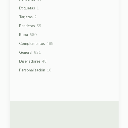
productos
1
Etiquetas
1
producto
2
Tarjetas
2
productos
55
Banderas
55
productos
580
Ropa
580
productos
488
Complementos
488
productos
821
General
821
productos
48
Diseñadores
48
productos
18
Personalización
18
productos