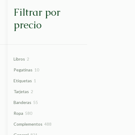
Filtrar por
precio
2
Libros
2
productos
10
Pegatinas
10
productos
1
Etiquetas
1
producto
2
Tarjetas
2
productos
55
Banderas
55
productos
580
Ropa
580
productos
488
Complementos
488
productos
821
General
821