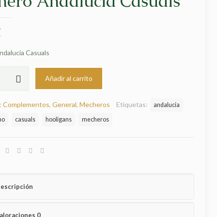
hero Andalucia Casuals
€
dalucia Casuals
Añadir al carrito
:
Complementos
,
General
,
Mecheros
Etiquetas:
andalucia
mo
casuals
hooligans
mecheros
escripción
aloraciones
0