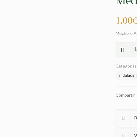
Mec
1,00
Mechero An
Mechero
Andalucia
Casuals
Categorías
cantidad
andalucis
Compartir
D
V