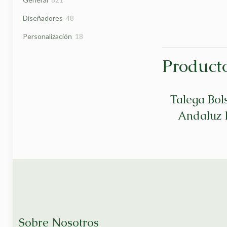
productos
48
Diseñadores
48
productos
18
Personalización
18
productos
Producto
Talega Bol
Andaluz E
Sobre Nosotros