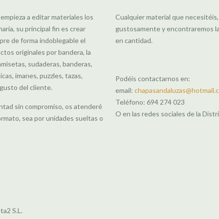
 empieza a editar materiales los
Cualquier material que necesitéis
ia, su principal fin es crear
gustosamente y encontraremos la m
pre de forma indoblegable el
en cantidad.
uctos originales por bandera, la
amisetas, sudaderas, banderas,
cas, imanes, puzzles, tazas,
Podéis contactarnos en:
gusto del cliente.
email:
chapasandaluzas@hotmail.
Teléfono: 694 274 023
guntad sin compromiso, os atenderé
O en las redes sociales de la Distri
rmato, sea por unidades sueltas o
ta2 S.L.