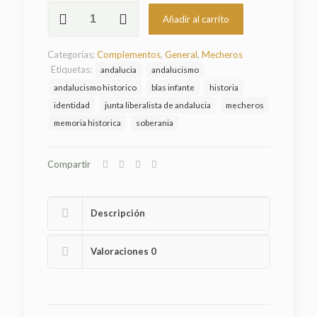
Mechero
Añadir al carrito
Escudo
Junta
Liberalista
Categorías:
Complementos
,
General
,
Mecheros
Andalucía
Etiquetas:
andalucia
andalucismo
cantidad
andalucismo historico
blas infante
historia
identidad
junta liberalista de andalucia
mecheros
memoria historica
soberania
Compartir
Descripción
Valoraciones
0