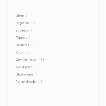
2
Libros
2
productos
10
Pegatinas
10
productos
1
Etiquetas
1
producto
2
Tarjetas
2
productos
55
Banderas
55
productos
580
Ropa
580
productos
488
Complementos
488
productos
821
General
821
productos
48
Diseñadores
48
productos
18
Personalización
18
productos