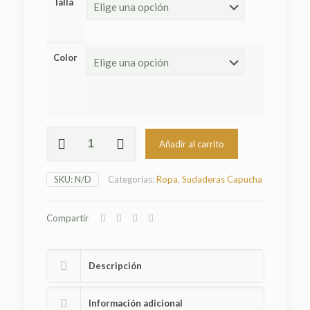
Talla
Color
Sudadera
Añadir al carrito
Saha
Horria
cantidad
SKU:
N/D
Categorías:
Ropa
,
Sudaderas Capucha
Compartir
Descripción
Información adicional