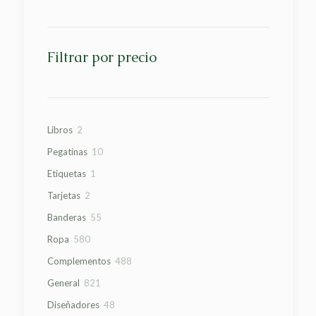
Filtrar por precio
2
Libros
2
productos
10
Pegatinas
10
productos
1
Etiquetas
1
producto
2
Tarjetas
2
productos
55
Banderas
55
productos
580
Ropa
580
productos
488
Complementos
488
productos
821
General
821
productos
48
Diseñadores
48